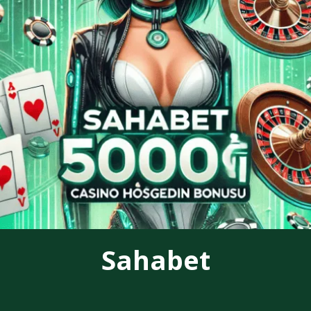
Sahabet