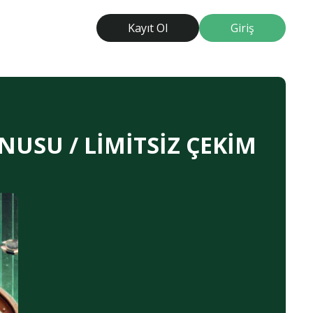
Kayıt Ol
Giriş
NUSU / LİMİTSİZ ÇEKİM