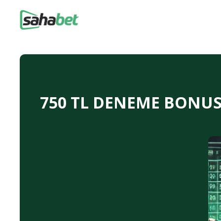
750 TL DENEME BONUSU