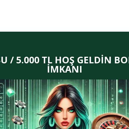
 / 5.000 TL HOŞ GELDİN BO
İMKANI