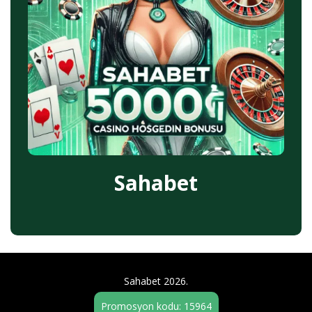
Sahabet
Sahabet 2026.
Promosyon kodu:
15964