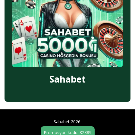
Sahabet
Sahabet 2026.
Promosyon kodu:
82389