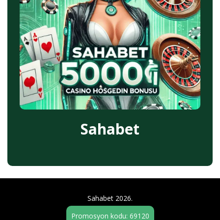
Sahabet
Sahabet 2026.
Promosyon kodu:
69120