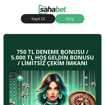
Kayıt Ol
Giriş
750 TL DENEME BONUSU /
5.000 TL HOŞ GELDİN BONUSU
/ LİMİTSİZ ÇEKİM İMKANI