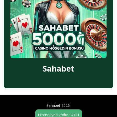
Sahabet
Sahabet 2026.
Promosyon kodu:
14321