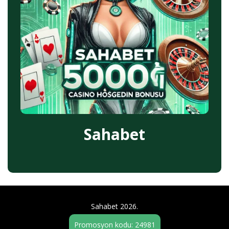
Sahabet
Sahabet 2026.
Promosyon kodu:
24981