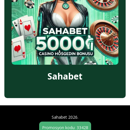
Sahabet
Sahabet 2026.
Promosyon kodu:
33428