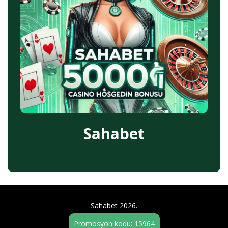
Sahabet
Sahabet 2026.
Promosyon kodu:
15964