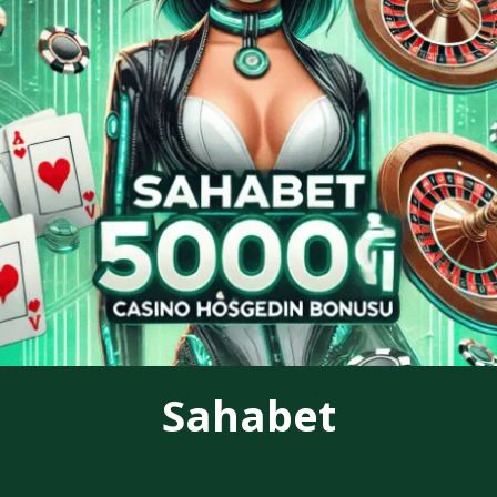
Sahabet