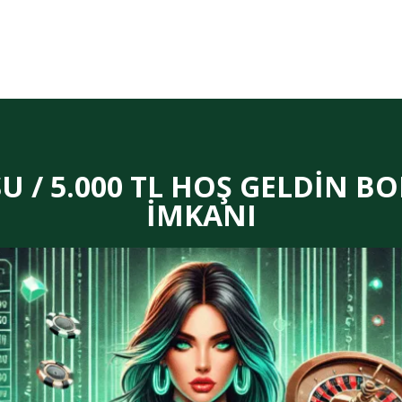
 / 5.000 TL HOŞ GELDİN BO
İMKANI