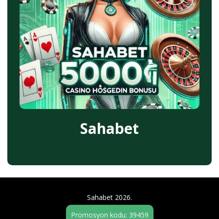
Sahabet
Sahabet 2026.
Promosyon kodu:
39459