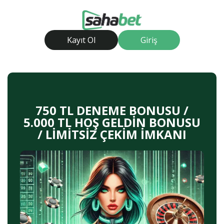
Kayıt Ol
Giriş
750 TL DENEME BONUSU /
5.000 TL HOŞ GELDİN BONUSU
/ LİMİTSİZ ÇEKİM İMKANI