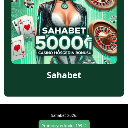
Sahabet
Sahabet 2026.
Promosyon kodu:
19941