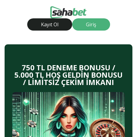
Kayıt Ol
Giriş
750 TL DENEME BONUSU /
5.000 TL HOŞ GELDİN BONUSU
/ LİMİTSİZ ÇEKİM İMKANI