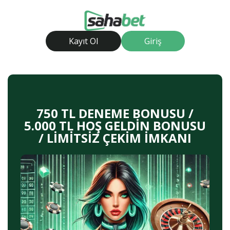
Kayıt Ol
Giriş
750 TL DENEME BONUSU /
5.000 TL HOŞ GELDİN BONUSU
/ LİMİTSİZ ÇEKİM İMKANI