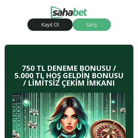
Kayıt Ol
Giriş
750 TL DENEME BONUSU /
5.000 TL HOŞ GELDİN BONUSU
/ LİMİTSİZ ÇEKİM İMKANI