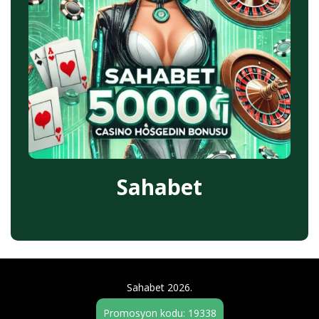
Sahabet
Sahabet 2026.
Promosyon kodu:
19338