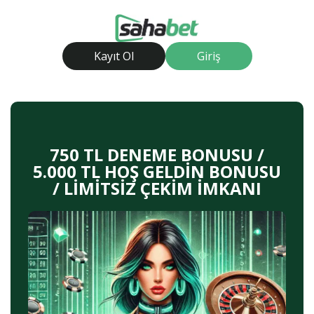
Kayıt Ol
Giriş
750 TL DENEME BONUSU /
5.000 TL HOŞ GELDİN BONUSU
/ LİMİTSİZ ÇEKİM İMKANI