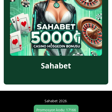
Sahabet
Sahabet 2026.
Promosyon kodu:
17166