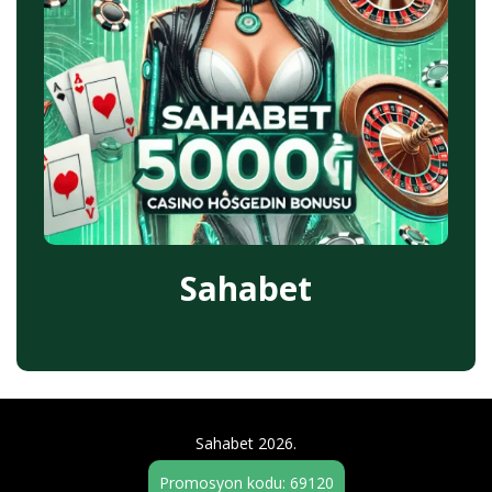
Sahabet
Sahabet 2026.
Promosyon kodu:
69120