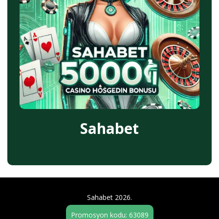
Sahabet
Sahabet 2026.
Promosyon kodu:
63089