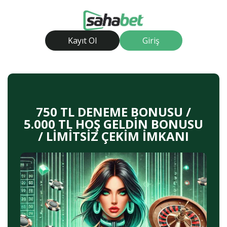
Kayıt Ol
Giriş
750 TL DENEME BONUSU /
5.000 TL HOŞ GELDİN BONUSU
/ LİMİTSİZ ÇEKİM İMKANI