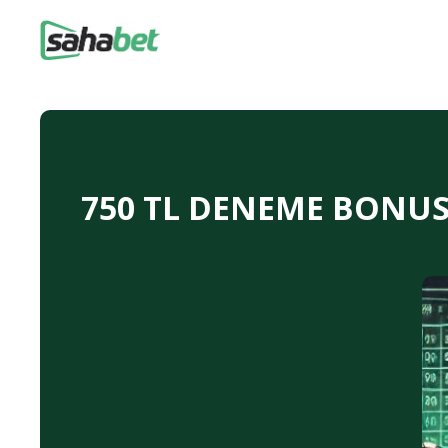
750 TL DENEME BONUSU