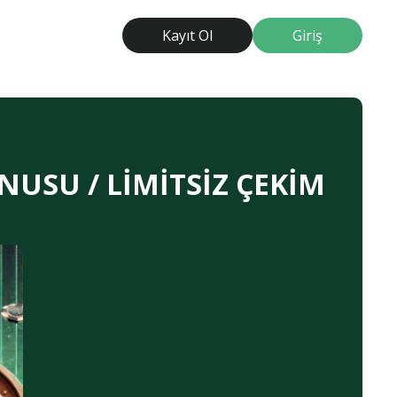
Kayıt Ol
Giriş
NUSU / LİMİTSİZ ÇEKİM