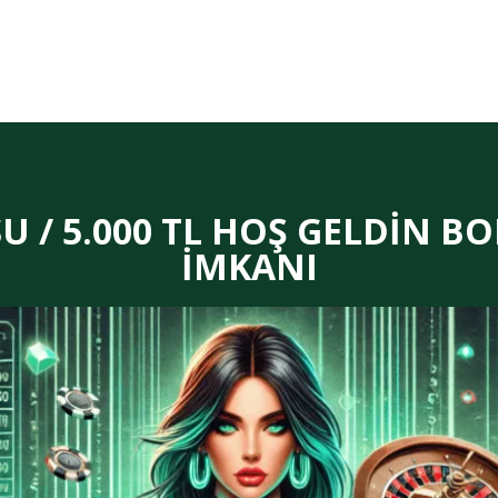
 / 5.000 TL HOŞ GELDİN BO
İMKANI