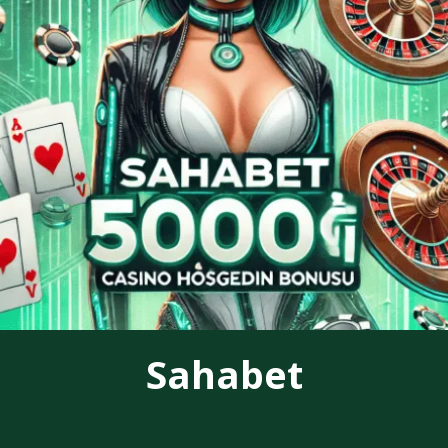
Sahabet