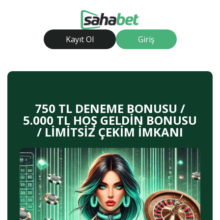
Kayıt Ol
Giriş
750 TL DENEME BONUSU /
5.000 TL HOŞ GELDİN BONUSU
/ LİMİTSİZ ÇEKİM İMKANI