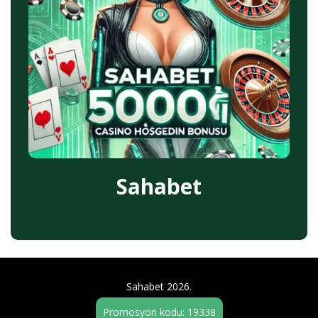
Sahabet
Sahabet 2026.
Promosyon kodu:
19338