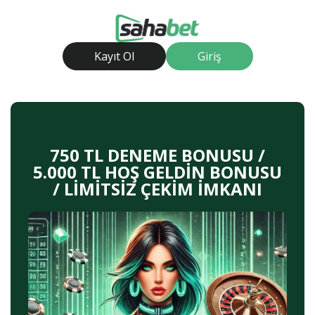
Kayıt Ol
Giriş
750 TL DENEME BONUSU /
5.000 TL HOŞ GELDİN BONUSU
/ LİMİTSİZ ÇEKİM İMKANI