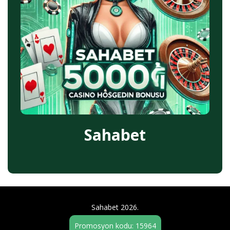
Sahabet
Sahabet 2026.
Promosyon kodu:
15964