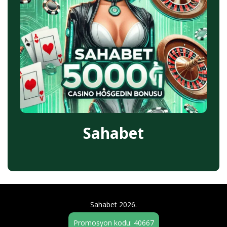
Sahabet
Sahabet 2026.
Promosyon kodu:
40667