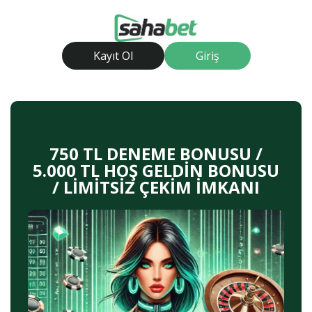
Kayıt Ol
Giriş
750 TL DENEME BONUSU /
5.000 TL HOŞ GELDİN BONUSU
/ LİMİTSİZ ÇEKİM İMKANI