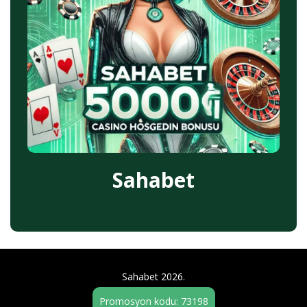
Sahabet
Sahabet 2026.
Promosyon kodu:
73198