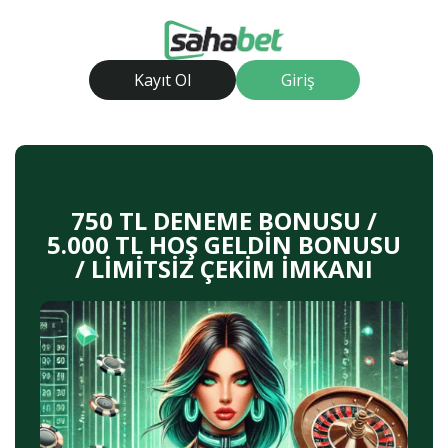
Kayıt Ol
Giriş
750 TL DENEME BONUSU /
5.000 TL HOŞ GELDİN BONUSU
/ LİMİTSİZ ÇEKİM İMKANI