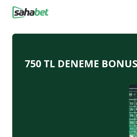
750 TL DENEME BONUSU