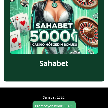
Sahabet
Sahabet 2026.
Promosyon kodu:
39459