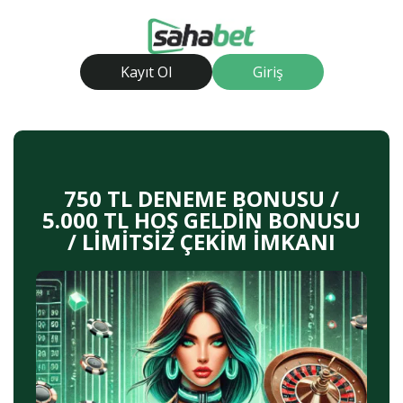
Kayıt Ol
Giriş
750 TL DENEME BONUSU /
5.000 TL HOŞ GELDİN BONUSU
/ LİMİTSİZ ÇEKİM İMKANI