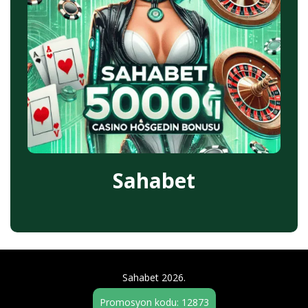
Sahabet
Sahabet 2026.
Promosyon kodu:
12873