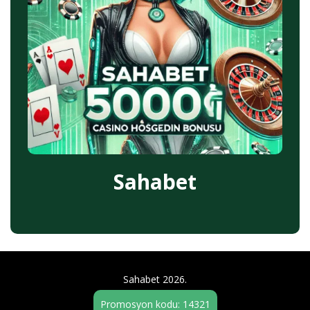
Sahabet
Sahabet 2026.
Promosyon kodu:
14321