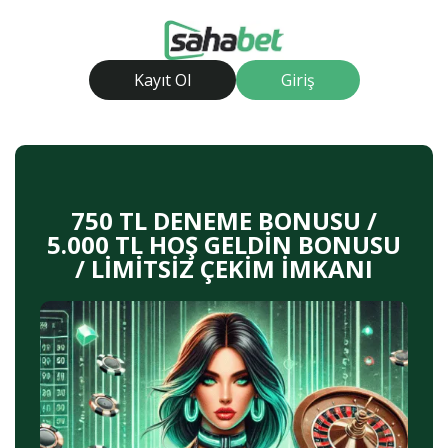
Kayıt Ol
Giriş
750 TL DENEME BONUSU /
5.000 TL HOŞ GELDİN BONUSU
/ LİMİTSİZ ÇEKİM İMKANI