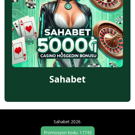
Sahabet
Sahabet 2026.
Promosyon kodu:
17743