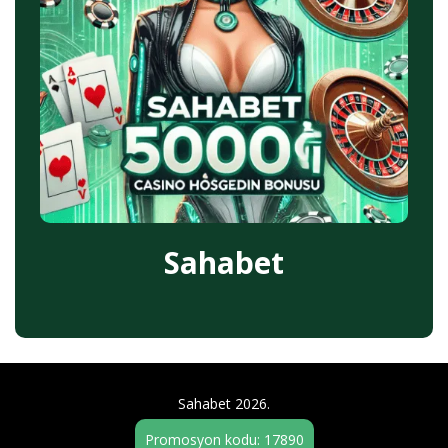
Sahabet
Sahabet 2026.
Promosyon kodu:
17890