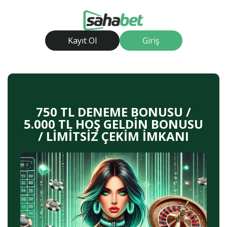
Kayıt Ol
Giriş
750 TL DENEME BONUSU /
5.000 TL HOŞ GELDİN BONUSU
/ LİMİTSİZ ÇEKİM İMKANI